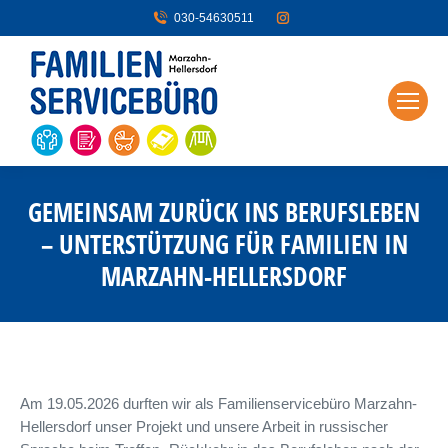
030-54630511
GEMEINSAM ZURÜCK INS BERUFSLEBEN
– UNTERSTÜTZUNG FÜR FAMILIEN IN
MARZAHN-HELLERSDORF
Am 19.05.2026 durften wir als Familienservicebüro Marzahn-
Hellersdorf unser Projekt und unsere Arbeit in russischer