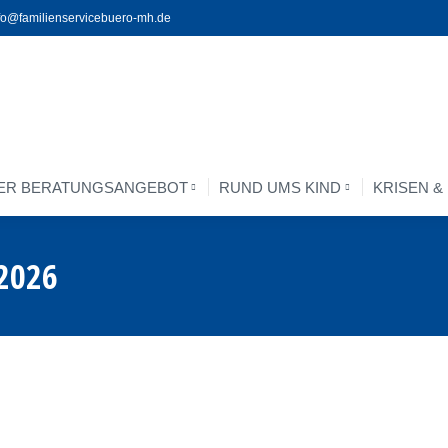
fo@familienservicebuero-mh.de
ER BERATUNGSANGEBOT
RUND UMS KIND
KRISEN &
ER BERATUNGSANGEBOT
RUND UMS KIND
KRISEN &
2026