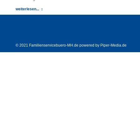
weiterlesen...
© 2021 Familienservicebuero-MH.de powered by
Piper-Media.de